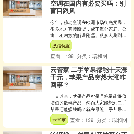
空调在国内有必要买吗：别
盲目跟风
今年，移动空调在欧洲市场彻底卖爆，
很多地方直接断货，成了海外家庭、公
寓、租房族的解暑刚需。很多人刷到海
外视频都会疑惑：为什么外国人疯狂抢
纵信优配
购的移动空调，国内却褒贬....
查看：
138
分类：
瑞和网
云管家 二手苹果都能十天涨
千元，苹果产品突然大涨咋
回事？
一直以来，苹果产品都是号称最能保值
增值的数码产品，然而大家能想到二手
苹果还能赚钱吗？就在最近二手苹果十
天涨价千元的消息传来，苹果这到底是
云管家
查看：
139
分类：
瑞和网
怎么回事？ 一、二手苹果....