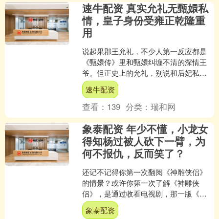
速牛配资 真实允礼无甄嬛私
情，皇子身份受雍正乾隆重
用
说起果郡王允礼，不少人第一反应都是
《甄嬛传》里和甄嬛纠缠不清的深情王
爷。但正史上的允礼，别说和后妃私会
了，连康熙晚年的夺嫡大戏都没蹭过半
速牛配资
点热度。这么一个没背景没....
查看：
139
分类：
瑞和网
象泰配资 年少不懂，小龙女
得知杨过被人砍下一臂，为
何不报仇，反而笑了？
还记不记得你第一次翻阅《神雕侠侣》
的情景？或许你第一次了解《神雕侠
侣》，是通过收看电视剧，那一版《神
雕侠侣》非常经典，由古天乐、李若彤
象泰配资
分别扮演男女主角。 如今已....