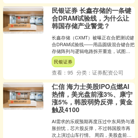
民银证券 长鑫存储的一条键
合DRAM试验线，为什么让
韩国存储产业警觉？
长鑫存储（CXMT）被曝正在合肥测试键
合DRAM试验线——用晶圆级混合键合把
存储阵列与逻辑电路拆开重造，试图在
不依赖EUV的前提下另辟蹊径。一边是
民银证券
三星、SK海力....
查看：
95
分类：
证券配资公司
仁信 海力士美股IPO点燃AI
热情，美光盘前涨3%、康宁
涨5%，韩股弱势反弹，黄金
触及4100
AI需求的乐观预期再度压过中东局势与通
胀担忧，芯片股反弹，不过韩国股市再
次上演过山车行情。 周四，美股盘前，