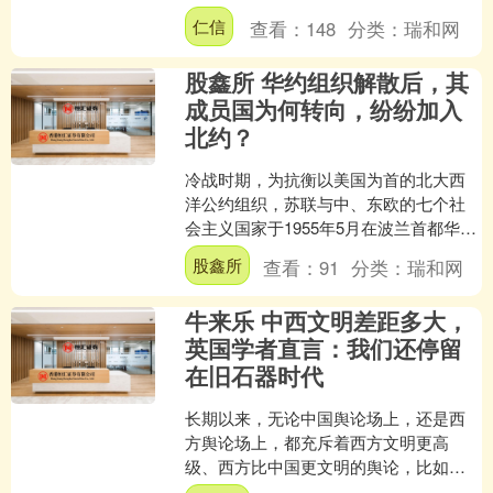
美股科技股反弹，美光科技涨超3%，英
仁信
查看：
148
分类：
瑞和网
特尔涨超3%，康....
股鑫所 华约组织解散后，其
成员国为何转向，纷纷加入
北约？
冷战时期，为抗衡以美国为首的北大西
洋公约组织，苏联与中、东欧的七个社
会主义国家于1955年5月在波兰首都华沙
签订条约，建立起了华沙条约组织。然
股鑫所
查看：
91
分类：
瑞和网
而谁也没有想到，在....
牛来乐 中西文明差距多大，
英国学者直言：我们还停留
在旧石器时代
长期以来，无论中国舆论场上，还是西
方舆论场上，都充斥着西方文明更高
级、西方比中国更文明的舆论，比如影
视作品中涉及中西内容的，西方男人更