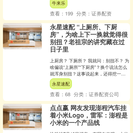
牛来乐
有责任、更勇敢、更能拯救危....
查看：
199
分类：
证券配资
永星速配 “上厕所、下厨
房”，为啥上下一换就觉得很
别扭？老祖宗的讲究藏在过
日子里
上厨房？ 下厕所？ 我就问：别扭不？ 为
啥偏说“上厕所”“下厨房”？换个说法怎么
就浑身别扭？这事说起来，还得挖一挖
老祖宗几千年前的生活智慧。 最早的说
永星速配
法其实藏在....
查看：
68
分类：
证券配资公司
点点赢 网友发现澎程汽车挂
着小米Logo，雷军：澎程是
小米的一个产品线