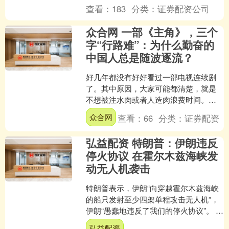
查看：
183
分类：
证券配资公司
众合网 一部《主角》，三个
字“行路难”：为什么勤奋的
中国人总是随波逐流？
好几年都没有好好看过一部电视连续剧
了。其中原因，大家可能都清楚，就是
不想被注水肉或者人造肉浪费时间。可
就在过去的36个小时里——是的，整整
众合网
查看：
66
分类：
证券配资
36个小时，不吃不睡，....
弘益配资 特朗普：伊朗违反
停火协议 在霍尔木兹海峡发
动无人机袭击
特朗普表示，伊朗“向穿越霍尔木兹海峡
的船只发射至少四架单程攻击无人机”，
伊朗“愚蠢地违反了我们的停火协议”。 特
朗普在Truth Social发文称，“虽然船只....
弘益配资