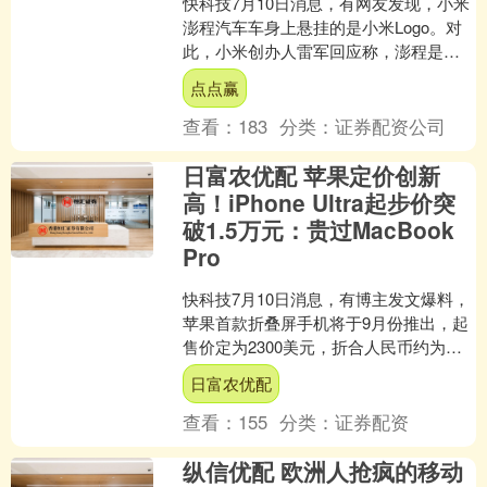
快科技7月10日消息，有网友发现，小米
澎程汽车车身上悬挂的是小米Logo。对
此，小米创办人雷军回应称，澎程是小
米汽车的一个产品线。 雷军指出，
点点赢
SkyNomad小....
查看：
183
分类：
证券配资公司
日富农优配 苹果定价创新
高！iPhone Ultra起步价突
破1.5万元：贵过MacBook
Pro
快科技7月10日消息，有博主发文爆料，
苹果首款折叠屏手机将于9月份推出，起
售价定为2300美元，折合人民币约为
15600元。该博主表示，iPhone Ultra....
日富农优配
查看：
155
分类：
证券配资
纵信优配 欧洲人抢疯的移动