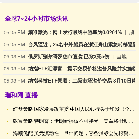
全球7×24小时市场快讯
05:05 PM
频准激光：网上发行最终中签率为0.0201%
频准激光8月9日公告，回拨机制启动后，网上发行最终中签率为0.020
05:05 PM
台风逼近，
05:03 PM
俄罗斯别尔哥罗德市遭袭 已致3死5伤
当地时间9日，俄罗斯别尔哥罗德州代理州长舒瓦耶夫通报称，当天凌晨，乌军对别尔哥罗德市发动袭击，目前已造成3人死亡、5人受伤。舒瓦耶夫称，过去24小时内，乌军对该州发动了146次袭击，共有162架无人机被击落或压制。乌克兰方面对此暂无回应。（央视新闻）
05:03 PM
纳指ETF汇添富：提示
05:03 PM
纳指科技ETF景顺：二级市场
瑞和网 直播
红盘策略 国家发展改革委 中国人民银行关于印发《全国公共信用
乾富策略 特朗普：伊朗新提议不可接受！美军将出动驱逐舰、15
海顺优配 美元流动性一旦出问题，哪些指标会先报警？【程坦大师