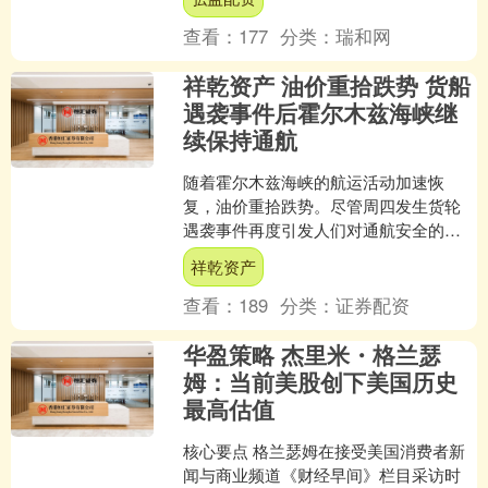
查看：
177
分类：
瑞和网
祥乾资产 油价重拾跌势 货船
遇袭事件后霍尔木兹海峡继
续保持通航
随着霍尔木兹海峡的航运活动加速恢
复，油价重拾跌势。尽管周四发生货轮
遇袭事件再度引发人们对通航安全的担
忧，但市场很快将这种担忧置之一边。
祥乾资产
布伦特原油价格周五跌至每....
查看：
189
分类：
证券配资
华盈策略 杰里米・格兰瑟
姆：当前美股创下美国历史
最高估值
核心要点 格兰瑟姆在接受美国消费者新
闻与商业频道《财经早间》栏目采访时