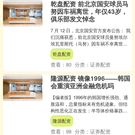
乾盘配资 前北京国安球员马
努因车祸离世，年仅43岁，
俱乐部发文悼念
7 月 12 日，北京国安官方发布公告： 我
们沉痛获悉，前北京国安球员曼努埃尔
埃瓦里斯托（马努）因车祸不幸离世，
年仅 43 岁。 马努曾身披绿色战袍为国安
乾盘配资
出战....
查看：
80
分类：
证券配资
隆源配资 镜像1996——韩国
会重演亚洲金融危机吗
【编者按】1996年的韩国增长强劲、通
胀温和，总量指标未有危机迹象。但结
构性恶化正在发生：半导体价格暴跌拖
累出口，经常账户逆差扩大；随后财阀
隆源配资
连环违约，银行坏账攀....
查看：
98
分类：
证券配资