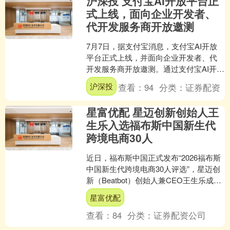
沪深投 支付宝AI开放平台正
式上线，面向企业开发者、
代开发服务商开放邀测
7月7日，据支付宝消息，支付宝AI开放
平台正式上线，并面向企业开发者、代
开发服务商开放邀测。通过支付宝AI开放
平台，商家、机构可便捷完成服务能力
沪深投
查看：
94
分类：
证券配资
的AI化升级，不....
星富优配 星迈创新创始人王
生乐入选福布斯中国新生代
跨境电商30人
近日，福布斯中国正式发布“2026福布斯
中国新生代跨境电商30人评选”，星迈创
新（Beatbot）创始人兼CEO王生乐成功
入选。该评选旨在发掘以创新驱动增
星富优配
长、以....
查看：
84
分类：
证券配资公司